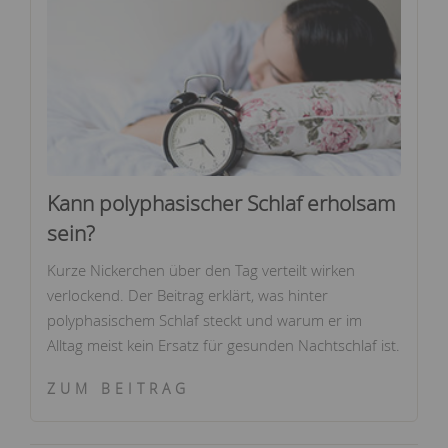
Kann polyphasischer Schlaf erholsam
sein?
Kurze Nickerchen über den Tag verteilt wirken
verlockend. Der Beitrag erklärt, was hinter
polyphasischem Schlaf steckt und warum er im
Alltag meist kein Ersatz für gesunden Nachtschlaf ist.
ZUM BEITRAG