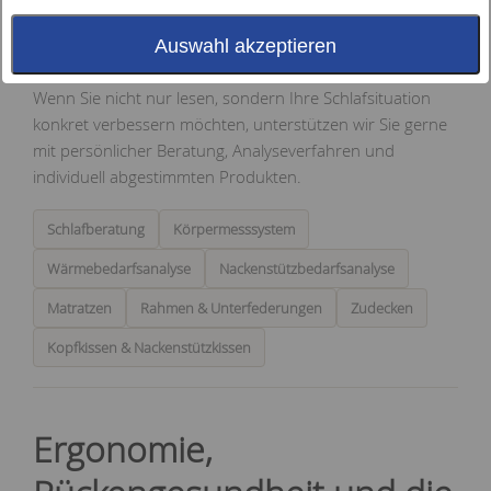
persönlichen Alltag. In unseren Schlaftipps finden Sie
fundierte Beiträge zu Ergonomie, Schlafstörungen,
Auswahl akzeptieren
Schlafhygiene, Regeneration und gesunder Nachtruhe.
Wenn Sie nicht nur lesen, sondern Ihre Schlafsituation
konkret verbessern möchten, unterstützen wir Sie gerne
mit persönlicher Beratung, Analyseverfahren und
individuell abgestimmten Produkten.
Schlafberatung
Körpermesssystem
Wärmebedarfsanalyse
Nackenstützbedarfsanalyse
Matratzen
Rahmen & Unterfederungen
Zudecken
Kopfkissen & Nackenstützkissen
Ergonomie,