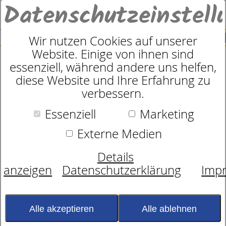
Datenschutzeinstell
0
SUCHE
Wir nutzen Cookies auf unserer
Website. Einige von ihnen sind
essenziell, während andere uns helfen,
SCHLAFTIPPS AUS DEM BETTENFACHGESCHÄFT
diese Website und Ihre Erfahrung zu
IN PEITING
verbessern.
Schlaftipps für besseren
Essenziell
Marketing
Schlaf, mehr Regeneration
Externe Medien
und die passende
Details
Schlaflösung
anzeigen
Datenschutzerklärung
Imp
Guter Schlaf hängt von vielen Faktoren ab: von der
richtigen Matratze über eine passende Unterfederung bis
Alle akzeptieren
Alle ablehnen
hin zu Schlafklima, Kissen, Gewohnheiten und dem