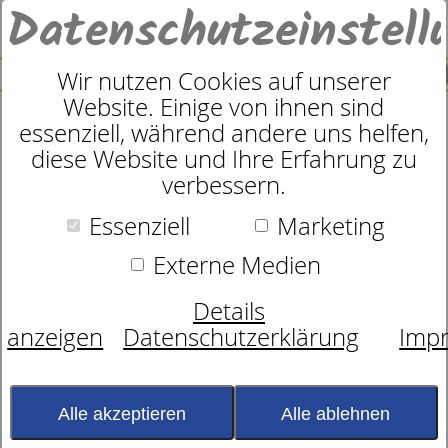
Datenschutzeinstell
0
SUCHE
Wir nutzen Cookies auf unserer
Website. Einige von ihnen sind
essenziell, während andere uns helfen,
Muskelaufbau und Schlaf: Warum
diese Website und Ihre Erfahrung zu
verbessern.
Regeneration in der Nacht so
Essenziell
Marketing
wichtig ist
Externe Medien
Wer Muskeln aufbauen möchte, denkt
Details
meist zuerst an Training und Ernährung.
anzeigen
Datenschutzerklärung
Imp
Beides ist wichtig – doch auch der Schlaf
spielt eine zentrale Rolle. Denn der
Körper wächst nicht während der
Alle akzeptieren
Alle ablehnen
Belastung, sondern vor allem in den