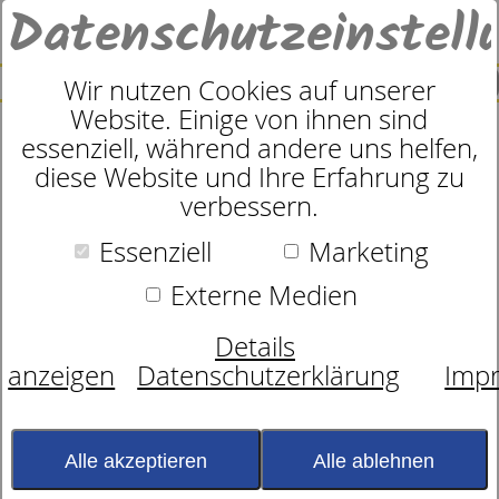
Datenschutzeinstell
0
SUCHE
Wir nutzen Cookies auf unserer
Website. Einige von ihnen sind
essenziell, während andere uns helfen,
Welche Matratze passt zu
diese Website und Ihre Erfahrung zu
verbessern.
meinem Gewicht? So liegen Sie
Essenziell
Marketing
ergonomisch richtig
Externe Medien
Ob leicht, zierlich, groß oder kräftig: Für
Details
erholsamen Schlaf braucht jeder Mensch
anzeigen
Datenschutzerklärung
Imp
eine Schlaflösung, die zum eigenen
Körper passt. Entscheidend ist nicht nur
das Gewicht allein, sondern das
Alle akzeptieren
Alle ablehnen
Zusammenspiel aus Körperform,