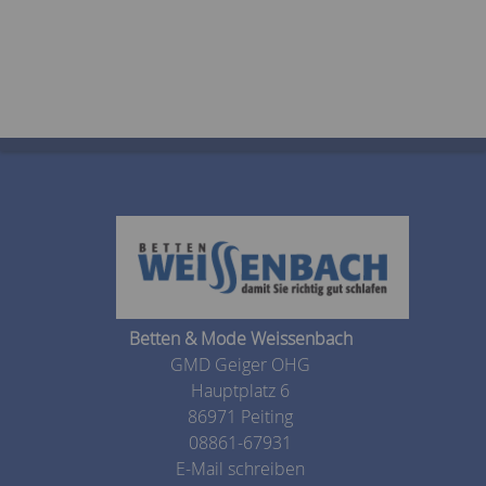
Betten & Mode Weissenbach
GMD Geiger OHG
Hauptplatz 6
86971 Peiting
08861-67931
E-Mail schreiben