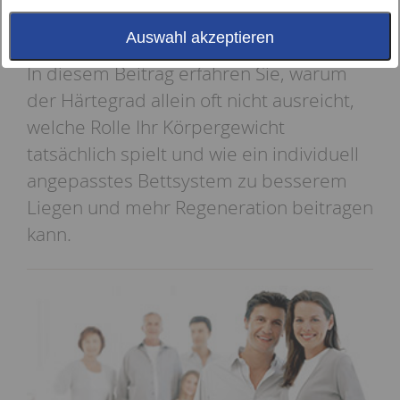
Schlafposition, Druckempfinden,
Matratze und Unterfederung.
Auswahl akzeptieren
In diesem Beitrag erfahren Sie, warum
der Härtegrad allein oft nicht ausreicht,
welche Rolle Ihr Körpergewicht
tatsächlich spielt und wie ein individuell
angepasstes Bettsystem zu besserem
Liegen und mehr Regeneration beitragen
kann.