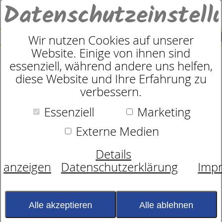
Datenschutzeinstell
0
SUCHE
Wir nutzen Cookies auf unserer
Website. Einige von ihnen sind
Produkte
Textilien
dormabell home Kissenbezüge
essenziell, während andere uns helfen,
5
Produkte
diese Website und Ihre Erfahrung zu
dormabell home
verbessern.
Kissenbezüge - Betten
Essenziell
Marketing
Weissenbach
Externe Medien
Die Kissenbezüge werden nach den
Details
strengen dormabell-Qualitätsrichtlinien
anzeigen
Datenschutzerklärung
Imp
hergestellt. Das Ergebnis sind
hochwertigste Qualitäten, die formstabil,
pillingarm und angenehm weich sind. Sie
Alle akzeptieren
Alle ablehnen
erhalten die Kissenbezüge in einer