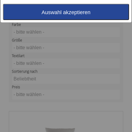
großen Farbauswahl.
Auswahl akzeptieren
Farbe
- bitte wählen -
Größe
- bitte wählen -
Textilart
- bitte wählen -
Sortierung nach
Beliebtheit
Preis
- bitte wählen -