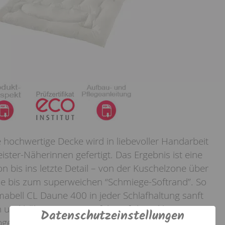
e hochwertige Decke wird in liebevoller Handarbeit
ster-Näherinnen gefertigt. Das Ergebnis ist eine
on bis ins letzte Detail – von der Kuschelzone über
e bis zum superweichen “Schmiege-Softrand”. So
mabell CL Daune 400 in jeder Schlafhaltung sanft
 und hält Sie warm. Perfekt auf die exklusive
Datenschutzeinstellungen
gestimmt, ist der setafarbene 250er Batist-Bezug