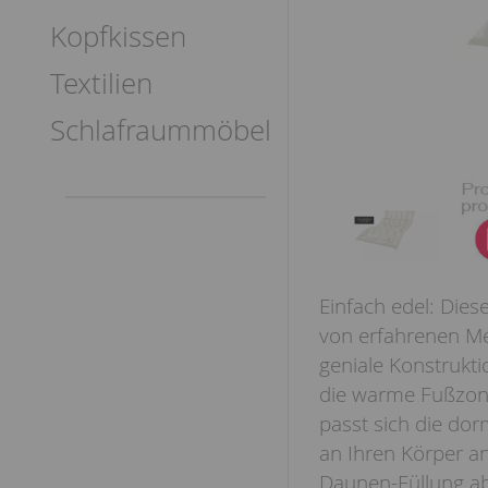
Kopfkissen
Textilien
Schlafraummöbel
Einfach edel: Dies
von erfahrenen Mei
geniale Konstrukti
die warme Fußzon
passt sich die dor
an Ihren Körper an
Daunen-Füllung ab