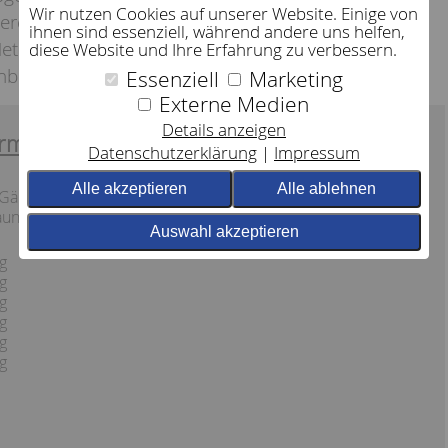
Wir nutzen Cookies auf unserer Website. Einige von
Veredelung”: Ein feines Gewebe aus bester
ihnen sind essenziell, während andere uns helfen,
eter Faden wiegen nur 1 Gramm. Dadurch fühlt
diese Website und Ihre Erfahrung zu verbessern.
bett stets federleicht an.
Essenziell
Marketing
Externe Medien
Details anzeigen
rmation:
Datenschutzerklärung
Impressum
Alle akzeptieren
Alle ablehnen
 Gänsedaunen,
aunen)
Auswahl akzeptieren
g
g
g
g
g
g