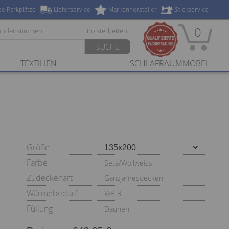
se Parkplätze
Lieferservice
Markenhersteller
Stickservice
0
undenstimmen
Polsterbetten
SUCHE
TEXTILIEN
SCHLAFRAUMMÖBEL
Größe
Farbe
Seta/Wollweiss
Zudeckenart
Ganzjahresdecken
Wärmebedarf
WB 3
Füllung
Daunen