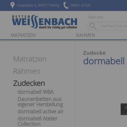
Hauptplatz 6, 86971 Peiting
08861-67931
Über uns
MATRATZEN
RAHMEN
Zudecke
Matratzen
dormabell
Rahmen
Zudecken
dormabell WBA
Daunenbetten aus
eigener Herstellung
dormabell active air
dormabell Atelier
Collection