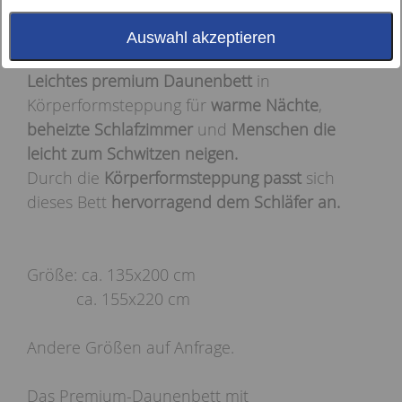
Auswahl akzeptieren
Leichtes premium Daunenbett
in
Körperformsteppung für
warme
Nächte
,
beheizte Schlafzimmer
und
Menschen die
leicht zum Schwitzen neigen.
Durch die
Körperformsteppung passt
sich
dieses Bett
hervorragend dem Schläfer an.
Größe: ca. 135x200 cm
ca. 155x220 cm
Andere Größen auf Anfrage.
Das Premium-Daunenbett mit