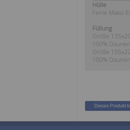
Hülle
Feine Mako-E
Füllung
Größe 135x200
100% Daune
Größe 155x220
100% Daune
Dieses Produkt 