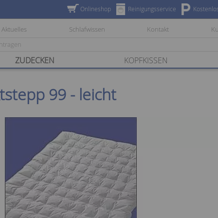
Onlineshop
Reinigungsservice
Kostenlo
Aktuelles
Schlafwissen
Kontakt
K
ZUDECKEN
KOPFKISSEN
stepp 99 - leicht