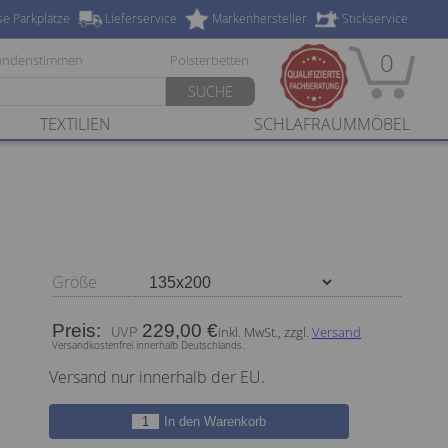
se Parkplätze
Lieferservice
Markenhersteller
Stickservice
0
undenstimmen
Polsterbetten
SUCHE
TEXTILIEN
SCHLAFRAUMMÖBEL
Größe
Preis:
229,00 €
inkl. MwSt., zzgl.
Versand
Versandkostenfrei innerhalb Deutschlands.
Versand nur innerhalb der EU.
In den Warenkorb