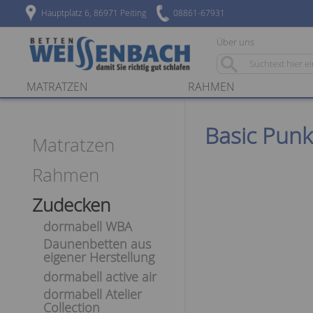
Hauptplatz 6, 86971 Peiting
08861-67931
Über uns
MATRATZEN
RAHMEN
Basic Punkt
Matratzen
Rahmen
Zudecken
dormabell WBA
Daunenbetten aus
eigener Herstellung
dormabell active air
dormabell Atelier
Collection