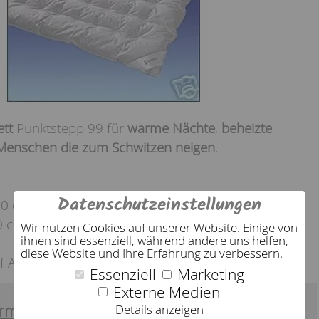
tt
Punktstepp 99 für
warme Nächte
,
beheizte
Menschen die zum Schwitzen neigen
.
Datenschutzeinstellungen
00 cm
 cm
Wir nutzen Cookies auf unserer Website. Einige von
ihnen sind essenziell, während andere uns helfen,
diese Website und Ihre Erfahrung zu verbessern.
 Anfrage.
Essenziell
Marketing
Externe Medien
rmation:
Details anzeigen