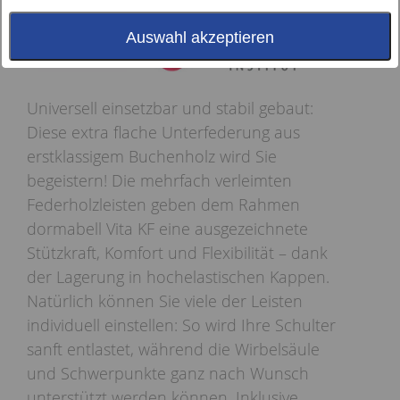
Auswahl akzeptieren
Universell einsetzbar und stabil gebaut:
Diese extra flache Unterfederung aus
erstklassigem Buchenholz wird Sie
begeistern! Die mehrfach verleimten
Federholzleisten geben dem Rahmen
dormabell Vita KF eine ausgezeichnete
Stützkraft, Komfort und Flexibilität – dank
der Lagerung in hochelastischen Kappen.
Natürlich können Sie viele der Leisten
individuell einstellen: So wird Ihre Schulter
sanft entlastet, während die Wirbelsäule
und Schwerpunkte ganz nach Wunsch
unterstützt werden können. Inklusive