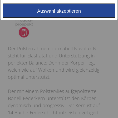
Auswahl akzeptieren
Der Polsterrahmen dormabell Nuvolux N
steht für Elastizität und Unterstützung in
perfekter Balance: Denn der Körper liegt
weich wie auf Wolken und wird gleichzeitig
optimal unterstützt.
Der mit einem Polstervlies aufgepolsterte
Bonell-Federkern unterstützt den Körper
dynamisch und progressiv. Der Kern ist auf
14 Buche-Federschichtholzleisten gelagert.