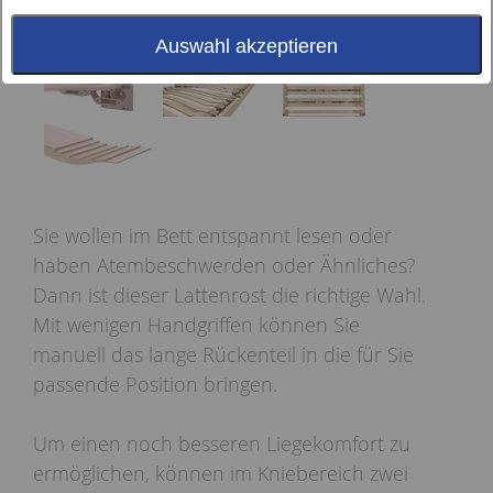
Auswahl akzeptieren
Sie wollen im Bett entspannt lesen oder
haben Atembeschwerden oder Ähnliches?
Dann ist dieser Lattenrost die richtige Wahl.
Mit wenigen Handgriffen können Sie
manuell das lange Rückenteil in die für Sie
passende Position bringen.
Um einen noch besseren Liegekomfort zu
ermöglichen, können im Kniebereich zwei