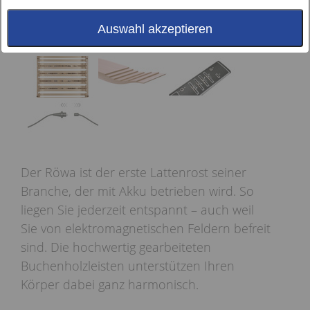
Auswahl akzeptieren
Der Röwa ist der erste Lattenrost seiner
Branche, der mit Akku betrieben wird. So
liegen Sie jederzeit entspannt – auch weil
Sie von elektromagnetischen Feldern befreit
sind. Die hochwertig gearbeiteten
Buchenholzleisten unterstützen Ihren
Körper dabei ganz harmonisch.