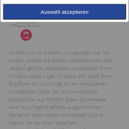
Auswahl akzeptieren
Sie können es drehen und wenden wie Sie
wollen: Dieses mit feinen Gänsedaunen und
-federn gefüllte Kopfkissen unterstützt Ihren
Schlaf in jeder Lage. Es passt sich sanft Ihrer
Kopfform an und sorgt für ein erholsames
Schlafklima. Dank der daunendichten
Kissenhülle aus feinster Mako-Baumwolle
wird Feuchtigkeit effektiv aufgenommen.
Übrigens: Beim Kissen dormabell Daune
haben Sie die Wahl zwischen