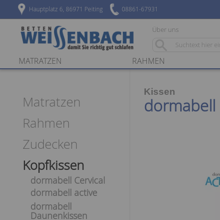
Hauptplatz 6, 86971 Peiting
08861-67931
Über uns
MATRATZEN
RAHMEN
Kissen
Matratzen
dormabell a
Rahmen
Zudecken
Kopfkissen
dormabell Cervical
dormabell active
dormabell
Daunenkissen