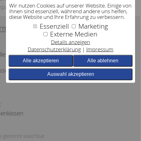
Wir nutzen Cookies auf unserer Website. Einige von
anpassen.
ihnen sind essenziell, während andere uns helfen,
diese Website und Ihre Erfahrung zu verbessern.
Essenziell
Marketing
rmation:
Externe Medien
Details anzeigen
Datenschutzerklärung
Impressum
le
Alle akzeptieren
Alle ablehnen
issen
Auswahl akzeptieren
g
nenkissen
le getrennt waschbar