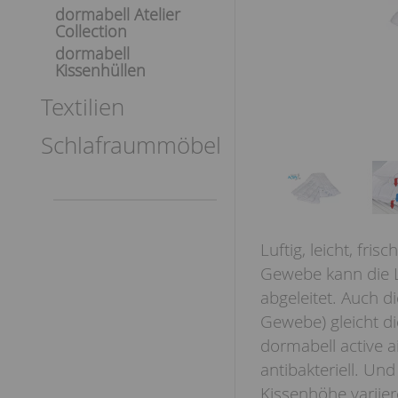
dormabell Atelier
Collection
dormabell
Kissenhüllen
Textilien
Schlafraummöbel
Luftig, leicht, fris
Gewebe kann die Lu
abgeleitet. Auch d
Gewebe) gleicht d
dormabell active a
antibakteriell. Und
Kissenhöhe variie