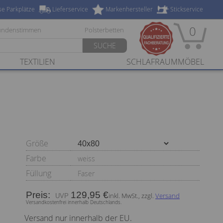
se Parkplätze
Lieferservice
Markenhersteller
Stickservice
0
undenstimmen
Polsterbetten
SUCHE
TEXTILIEN
SCHLAFRAUMMÖBEL
Größe
Farbe
weiss
Füllung
Faser
Preis:
129,95 €
inkl. MwSt., zzgl.
Versand
Versandkostenfrei innerhalb Deutschlands.
Versand nur innerhalb der EU.